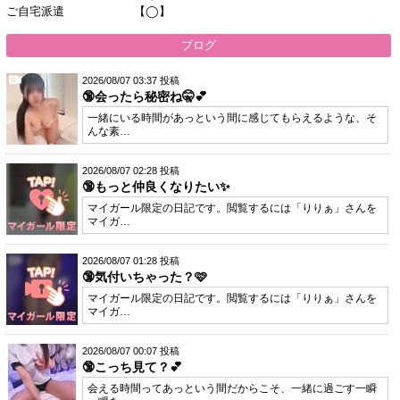
ご自宅派遣 【◯】
ブログ
2026/08/07 03:37 投稿
🔞会ったら秘密ね🤫💕
一緒にいる時間があっという間に感じてもらえるような、そ
んな素…
2026/08/07 02:28 投稿
🔞もっと仲良くなりたい✨
マイガール限定の日記です。閲覧するには「りりぁ」さんを
マイガ…
2026/08/07 01:28 投稿
🔞気付いちゃった？🩷
マイガール限定の日記です。閲覧するには「りりぁ」さんを
マイガ…
2026/08/07 00:07 投稿
🔞こっち見て？💕
会える時間ってあっという間だからこそ、一緒に過ごす一瞬