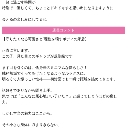
一緒に過ごす時間が
特別で、優しくて、ちょっとドキドキする思い出になりますように…
会えるの楽しみにしてるね
店長コメント
【守りたくなる可愛さと“理性を壊すボディの矛盾】
正直に言います。
この子、見た目とのギャップが反則級です
まず目を引くのは、低身長のミニマムな愛らしさ！
純粋無垢で守ってあげたくなるようなルックスに、
明るくて人懐っこい性格――初対面でも一瞬で距離を詰めてきます。
話好きでありながら聞き上手。
気づけば「こんなに居心地いい子いた？」と感じてしまうほどの癒し
力。
しかし本当の魅力はここから。
その小さな身体に収まりきらない、