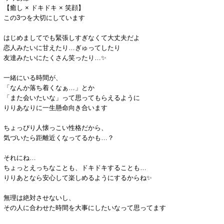
【癒し × ドキドキ × 笑顔】
この3つを大切にしています
はじめましてでも緊張しすぎなくて大丈夫だよ
恋人みたいに甘えたり…ぎゅってしたり
友達みたいにたくさん笑ったり…✨
一緒にいる時間が、
「なんか落ち着くなぁ…」とか
「また会いたいな」って思ってもらえるように
りりあなりに一生懸命向き合います
ちょっぴり人懐っこい性格だから、
気づいたら距離近くなってるかも…？
それにね…
ちょっとえっちなことも、ドキドキすることも…
りりあとなら安心して楽しめるようにするからね✨
無理は絶対させないし、
その人に合わせた時間を大事にしたいなって思ってます