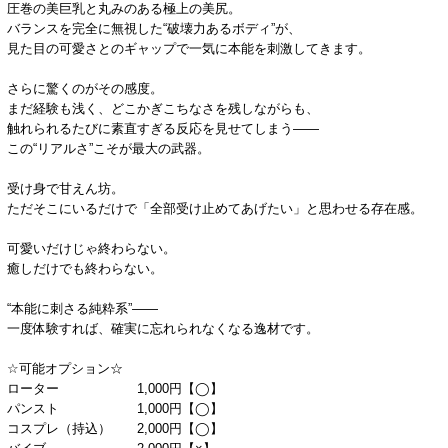
圧巻の美巨乳と丸みのある極上の美尻。
バランスを完全に無視した“破壊力あるボディ”が、
見た目の可愛さとのギャップで一気に本能を刺激してきます。
さらに驚くのがその感度。
まだ経験も浅く、どこかぎこちなさを残しながらも、
触れられるたびに素直すぎる反応を見せてしまう――
この“リアルさ”こそが最大の武器。
受け身で甘えん坊。
ただそこにいるだけで「全部受け止めてあげたい」と思わせる存在感。
可愛いだけじゃ終わらない。
癒しだけでも終わらない。
“本能に刺さる純粋系”――
一度体験すれば、確実に忘れられなくなる逸材です。
☆可能オプション☆
ローター 1,000円【◯】
パンスト 1,000円【◯】
コスプレ（持込） 2,000円【◯】