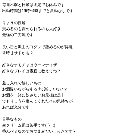
毎週木曜と日曜は固定でお休みです
出勤時間は19時~4時までと変動なしです
りょうの性癖
責めるのも責められるのも大好き‎
最強の二刀流です
長い舌と沢山のヨダレで舐めるのが得意
常時甘サドかも？
好きなオモチャはウーマナイザ
好きなプレイは素直に教えてね？
差し入れで嬉しいもの
お酒酔いながらするHて楽しくない？
お酒を一緒に飲みたいお兄様は是非
でもりょうを選んでくれたその気持ちが
あれば充分です
苦手なもの
生クリーム系は苦手です( ˊᵕˋ ;)
呑んべぇなのでおつまみだいしゅきです´-