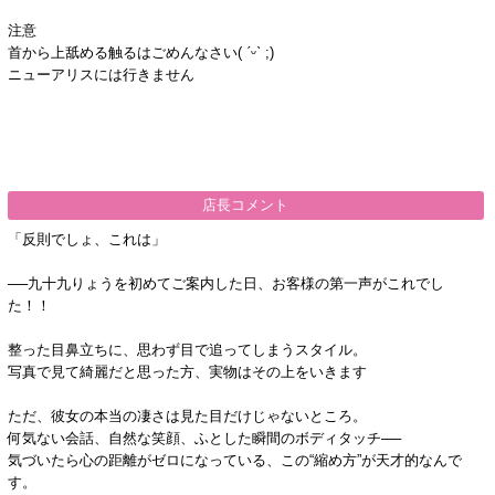
注意
首から上舐める触るはごめんなさい( ˊᵕˋ ;)
ニューアリスには行きません
店長コメント
「反則でしょ、これは」
──九十九りょうを初めてご案内した日、お客様の第一声がこれでし
た！！
整った目鼻立ちに、思わず目で追ってしまうスタイル。
写真で見て綺麗だと思った方、実物はその上をいきます
ただ、彼女の本当の凄さは見た目だけじゃないところ。
何気ない会話、自然な笑顔、ふとした瞬間のボディタッチ──
気づいたら心の距離がゼロになっている、この“縮め方”が天才的なんで
す。