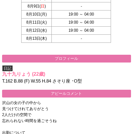
8月9日(
日
)
-
8月10日(
月
)
19:00 ～ 04:00
8月11日(
火
)
19:00 ～ 04:00
8月12日(
水
)
19:00 ～ 04:00
8月13日(
木
)
-
プロフィール
日記
九十九りょう
(22歳)
T.162 B.88 (F) W.55 H.84 さそり座 ･O型
アピールコメント
沢山の女の子の中から
見つけてけれてありがとう
2人だけの空間で
忘れられない時間を過ごそうね
出勤について